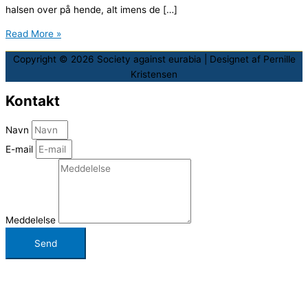
halsen over på hende, alt imens de […]
Read More »
Copyright © 2026
Society against eurabia
| Designet af Pernille
Kristensen
Kontakt
Navn
E-mail
Meddelelse
Send