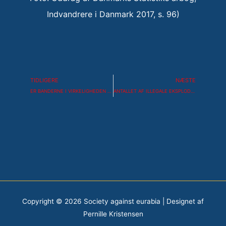
Indvandrere i Danmark 2017, s. 96)
Tidligere
Næs
TIDLIGERE
NÆSTE
ER BANDERNE I VIRKELIGHEDEN ISLAMISKE MILITSER?
ANTALLET AF ILLEGALE EKSPLODERET UNDER LØKKE
Copyright © 2026
Society against eurabia
| Designet af
Pernille Kristensen