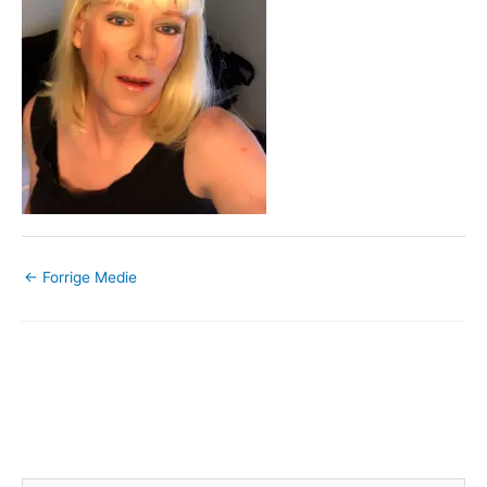
←
Forrige Medie
Skriv et svar
Din e-mailadresse vil ikke blive publiceret.
Krævede felter er
markeret med
*
Kommentar
*