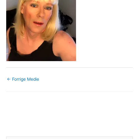
←
Forrige Medie
Skriv et svar
Din e-mailadresse vil ikke blive publiceret.
Krævede felter er
markeret med
*
Kommentar
*