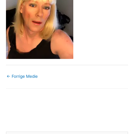
←
Forrige Medie
Skriv et svar
Din e-mailadresse vil ikke blive publiceret.
Krævede felter er
markeret med
*
Kommentar
*