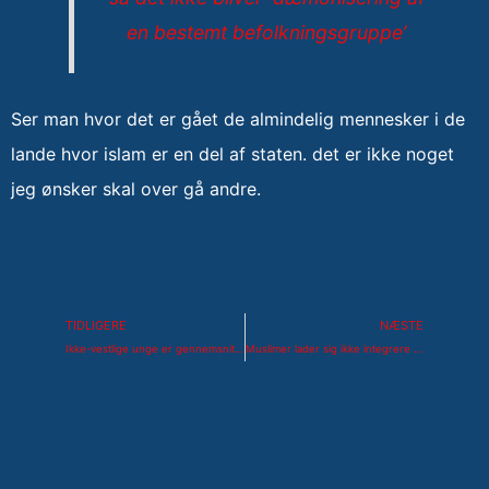
en bestemt befolkningsgruppe’
Ser man hvor det er gået de almindelig mennesker i de
lande hvor islam er en del af staten. det er ikke noget
jeg ønsker skal over gå andre.
Tidligere
Næs
TIDLIGERE
NÆSTE
Ikke-vestlige unge er gennemsnitligt mere end seks gange så kriminelle som danske unge
Muslimer lader sig ikke integrere i vestlige samfund