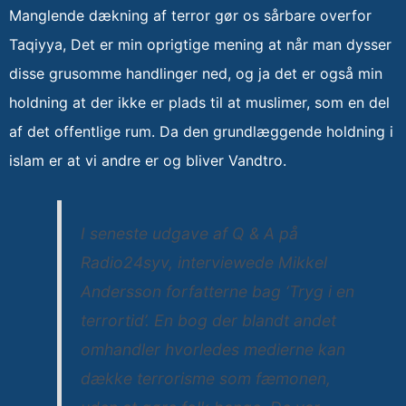
Manglende dækning af terror gør os sårbare overfor
Taqiyya, Det er min oprigtige mening at når man dysser
disse grusomme handlinger ned, og ja det er også min
holdning at der ikke er plads til at muslimer, som en del
af det offentlige rum. Da den grundlæggende holdning i
islam er at vi andre er og bliver Vandtro.
I seneste udgave af Q & A på
Radio24syv, interviewede Mikkel
Andersson forfatterne bag ‘Tryg i en
terrortid’. En bog der blandt andet
omhandler hvorledes medierne kan
dække terrorisme som fæmonen,