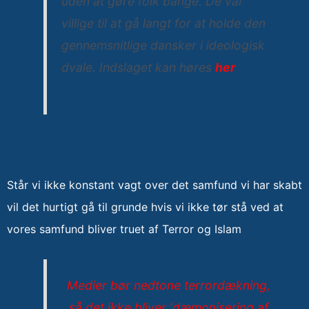
uden at gøre folk bange. De var
villige til at gå langt for at holde den
gennemsnitlige dansker i ideologisk
dvale. Indslaget kan høres
her
Står vi ikke konstant vagt over det samfund vi har skabt
vil det hurtigt gå til grunde hvis vi ikke tør stå ved at
vores samfund bliver truet af Terror og Islam
Medier bør nedtone terrordækning,
så det ikke bliver ‘dæmonisering af