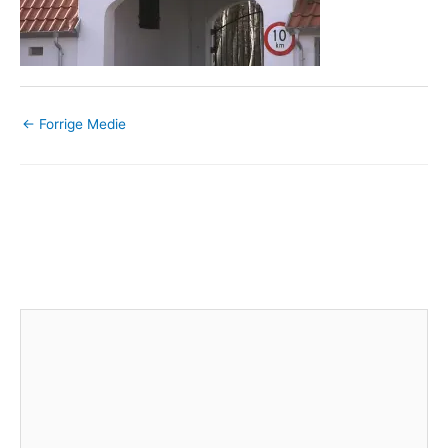
←
Forrige Medie
Skriv et svar
Din e-mailadresse vil ikke blive publiceret.
Krævede felter er
markeret med
*
Kommentar
*